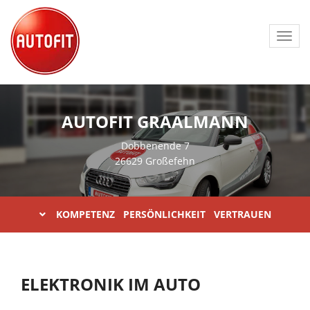
Toggl
navig
AUTOFIT GRAALMANN
Dobbenende 7
26629 Großefehn
KOMPETENZ PERSÖNLICHKEIT VERTRAUEN
ELEKTRONIK IM AUTO