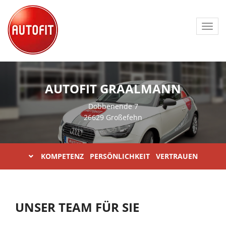
Toggl
navig
AUTOFIT GRAALMANN
Dobbenende 7
26629 Großefehn
KOMPETENZ PERSÖNLICHKEIT VERTRAUEN
UNSER TEAM FÜR SIE