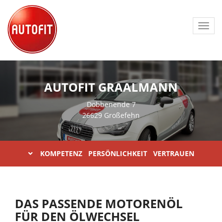
Toggl
navig
AUTOFIT GRAALMANN
Dobbenende 7
26629 Großefehn
KOMPETENZ PERSÖNLICHKEIT VERTRAUEN
DAS PASSENDE MOTORENÖL
FÜR DEN ÖLWECHSEL